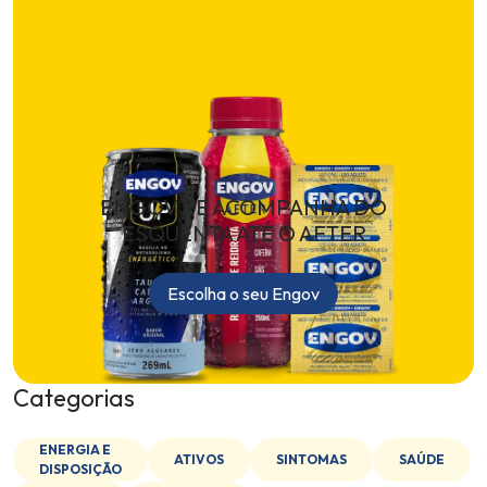
ENGOV TE ACOMPANHA DO
ESQUENTA ATÉ O AFTER
Escolha o seu Engov
Categorias
ENERGIA E
ATIVOS
SINTOMAS
SAÚDE
DISPOSIÇÃO