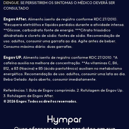
DENGUE.
SE PERSISTIREM OS SINTOMAS O MÉDICO DEVERÁ SER
CONSULTADO
Engov After.
Alimento isento de registro conforme RDC 27/2010.
*Recupera eletrólitos e líquidos perdidos durante a atividade intensa.
**Glicose, carboidrato fonte de energia. ***Citrato trissódico
dihidratado e cloreto de sódio: fontes de sódio. Recomendação de
uso: adultos, consumir uma garrafa ao dia. Agite antes de beber.
Consumo máximo diário: duas garrafas.
Engov UP.
Alimento isento de registro conforme RDC 27/2010. *A
cafeína auxilia na melhora de concentração. **As vitaminas C, B6,
B12, a B3 (Niacina) e B5 (ácido pantotênico) auxiliam no metabolismo
energético. Recomendação de uso: adultos, consumir uma lata ao dia.
Beba Gelado. Após aberto, consumir imediatamente.
Referências: 1. Bula de Engov comprimido. 2. Rotulagem de Engov Up.
3. Rotulagem de Engov After.
© 2026 Engov. Todos os direitos reservados.
Quer oferecer nossos produtos em sua