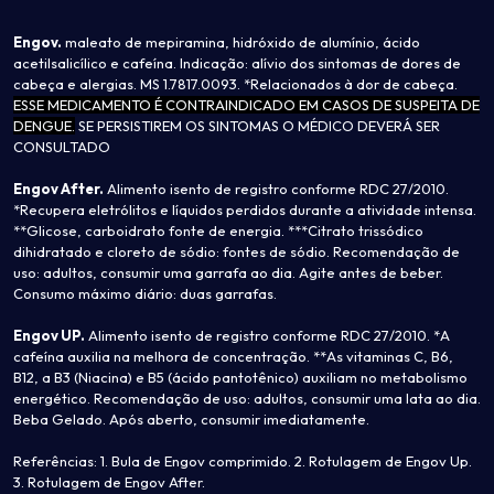
Engov.
maleato de mepiramina, hidróxido de alumínio, ácido
acetilsalicílico e cafeína. Indicação: alívio dos sintomas de dores de
cabeça e alergias. MS 1.7817.0093. *Relacionados à dor de cabeça.
ESSE MEDICAMENTO É CONTRAINDICADO EM CASOS DE SUSPEITA DE
DENGUE.
SE PERSISTIREM OS SINTOMAS O MÉDICO DEVERÁ SER
CONSULTADO
Engov After.
Alimento isento de registro conforme RDC 27/2010.
*Recupera eletrólitos e líquidos perdidos durante a atividade intensa.
**Glicose, carboidrato fonte de energia. ***Citrato trissódico
dihidratado e cloreto de sódio: fontes de sódio. Recomendação de
uso: adultos, consumir uma garrafa ao dia. Agite antes de beber.
Consumo máximo diário: duas garrafas.
Engov UP.
Alimento isento de registro conforme RDC 27/2010. *A
cafeína auxilia na melhora de concentração. **As vitaminas C, B6,
B12, a B3 (Niacina) e B5 (ácido pantotênico) auxiliam no metabolismo
energético. Recomendação de uso: adultos, consumir uma lata ao dia.
Beba Gelado. Após aberto, consumir imediatamente.
Referências: 1. Bula de Engov comprimido. 2. Rotulagem de Engov Up.
3. Rotulagem de Engov After.