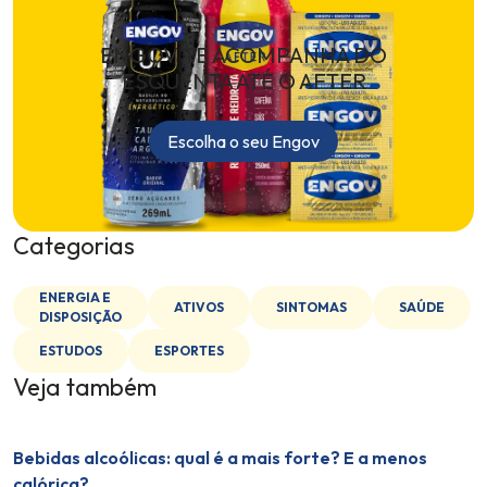
ENGOV TE ACOMPANHA DO
ESQUENTA ATÉ O AFTER
Escolha o seu Engov
Categorias
ENERGIA E
ATIVOS
SINTOMAS
SAÚDE
DISPOSIÇÃO
ESTUDOS
ESPORTES
Veja também
Bebidas alcoólicas: qual é a mais forte? E a menos
calórica?