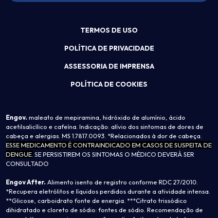
TERMOS DE USO
POLÍTICA DE PRIVACIDADE
ASSESSORIA DE IMPRENSA
POLÍTICA DE COOKIES
Engov.
maleato de mepiramina, hidróxido de alumínio, ácido
acetilsalicílico e cafeína. Indicação: alívio dos sintomas de dores de
cabeça e alergias. MS 1.7817.0093. *Relacionados à dor de cabeça.
ESSE MEDICAMENTO É CONTRAINDICADO EM CASOS DE SUSPEITA DE
DENGUE.
SE PERSISTIREM OS SINTOMAS O MÉDICO DEVERÁ SER
CONSULTADO
Engov After.
Alimento isento de registro conforme RDC 27/2010.
*Recupera eletrólitos e líquidos perdidos durante a atividade intensa.
**Glicose, carboidrato fonte de energia. ***Citrato trissódico
dihidratado e cloreto de sódio: fontes de sódio. Recomendação de