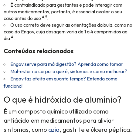
É contraindicado para gestantes e pode interagir com
outros medicamentos, portanto, é essencial avaliar o seu
4,5
caso antes do uso
.
O uso correto deve seguir as orientações da bula, como no
caso do Engov, cuja dosagem varia de 1 a 4 comprimidos ao
4
dia
.
Conteúdos relacionados
Engov serve para má digestão? Aprenda como tomar
Mal-estar no corpo: o que é, sintomas e como melhorar?
Engov faz efeito em quanto tempo? Entenda como
funciona!
O que é hidróxido de alumínio?
É um composto químico utilizado como
antiácido em medicamentos para aliviar
sintomas, como
azia
, gastrite e úlcera péptica.