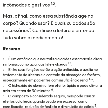
1,2
incômodos digestivos
.
Mas, afinal, como essa substância age no
corpo? Quando usar? E quais cuidados são
necessários? Continue a leitura e entenda
tudo sobre o medicamento!
Resumo
É um antiácido que neutraliza a acidez estomacal e alivia
1,2
sintomas, como azia, gastrite e úlceras
.
Entre suas funções estão a ação antiácida, o auxílio no
tratamento de úlceras e o controle da absorção de fosfato,
1-3
especialmente em pacientes com insuficiência renal
.
O hidróxido de alumínio tem efeito rápido e pode aliviar a
6
azia em cerca de 30 minutos
.
O composto é considerado seguro, mas pode causar
efeitos colaterais quando usado em excesso, como
3
constipação, redução de fosfato e diminuição do cálcio
.