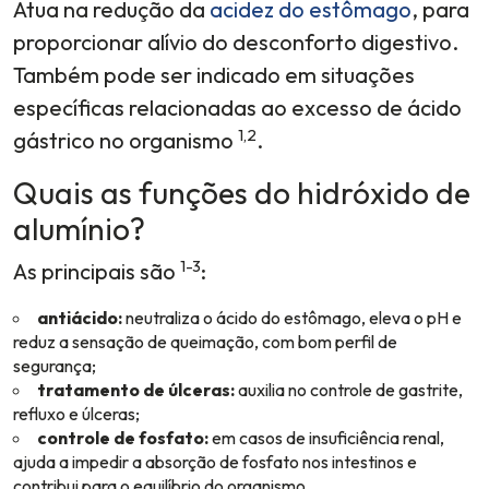
Atua na redução da
acidez do estômago
, para
proporcionar alívio do desconforto digestivo.
Também pode ser indicado em situações
específicas relacionadas ao excesso de ácido
1,2
gástrico no organismo
.
Quais as funções do hidróxido de
alumínio?
1-3
As principais são
:
antiácido:
neutraliza o ácido do estômago, eleva o pH e
reduz a sensação de queimação, com bom perfil de
segurança;
tratamento de úlceras:
auxilia no controle de gastrite,
refluxo e úlceras;
controle de fosfato:
em casos de insuficiência renal,
ajuda a impedir a absorção de fosfato nos intestinos e
contribui para o equilíbrio do organismo.